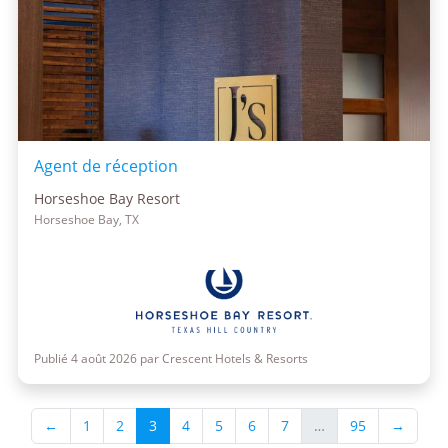
Agent de réception
Horseshoe Bay Resort
Horseshoe Bay, TX
Publié 4 août 2026 par Crescent Hotels & Resorts
←
1
2
3
4
5
6
7
…
95
→