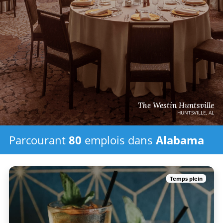
The Westin Huntsville
HUNTSVILLE, AL
Parcourant
80
emplois
dans
Alabama
Temps plein