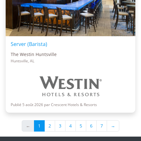
Server (Barista)
The Westin Huntsville
Huntsville, AL
Publié 5 août 2026 par Crescent Hotels & Resorts
←
1
2
3
4
5
6
7
→