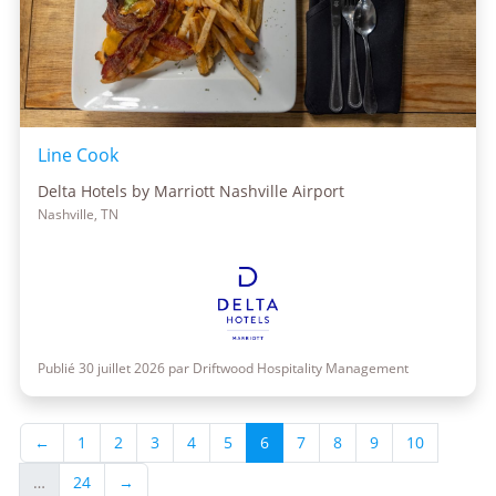
Line Cook
Delta Hotels by Marriott Nashville Airport
Nashville, TN
Publié 30 juillet 2026 par Driftwood Hospitality Management
←
1
2
3
4
5
6
7
8
9
10
…
24
→